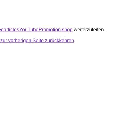
seoarticlesYouTubePromotion.shop
weiterzuleiten.
u
zur vorherigen Seite zurückkehren
.