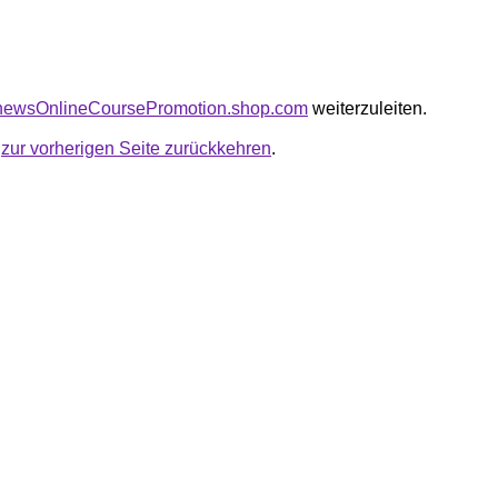
kanewsOnlineCoursePromotion.shop.com
weiterzuleiten.
u
zur vorherigen Seite zurückkehren
.