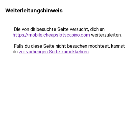
Weiterleitungshinweis
Die von dir besuchte Seite versucht, dich an
https://mobile.cheapslotscasino.com
weiterzuleiten.
Falls du diese Seite nicht besuchen möchtest, kannst
du
zur vorherigen Seite zurückkehren
.