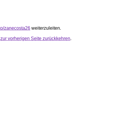
.to/zanecosta26
weiterzuleiten.
u
zur vorherigen Seite zurückkehren
.